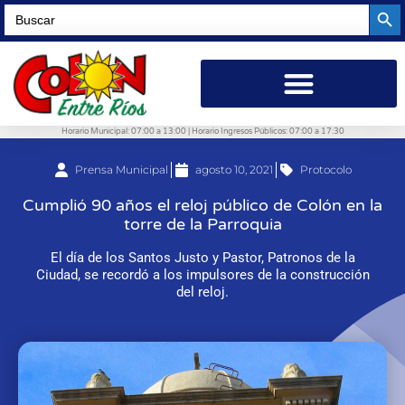
Searc
Search
for:
Horario Municipal: 07:00 a 13:00 | Horario Ingresos Públicos: 07:00 a 17:30
Prensa Municipal
agosto 10, 2021
Protocolo
Cumplió 90 años el reloj público de Colón en la
torre de la Parroquia
El día de los Santos Justo y Pastor, Patronos de la
Ciudad, se recordó a los impulsores de la construcción
del reloj.