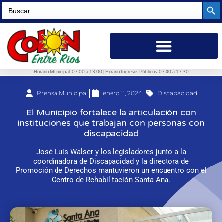
Searc
Search
for:
Horario Municipal: 07:00 a 13:00 | Horario Ingresos Públicos: 07:00 a 17:30
Prensa Municipal
enero 11, 2024
Discapacidad
El Municipio fortalece la articulación con
instituciones que trabajan con personas con
discapacidad
José Luis Walser y los legisladores junto a la
coordinadora de Discapacidad y la directora de
Promoción de Derechos mantuvieron un encuentro con el
Centro de Rehabilitación Santa Ana.