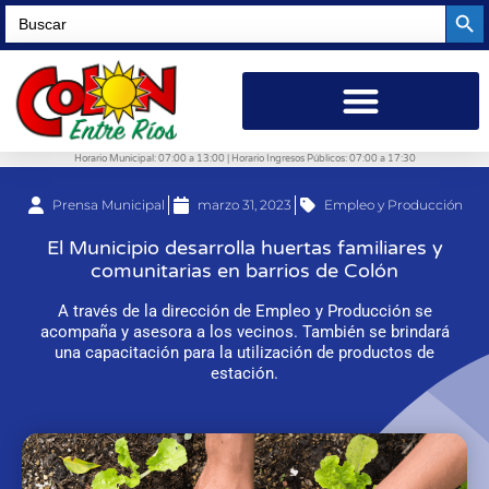
Searc
Search
for:
Horario Municipal: 07:00 a 13:00 | Horario Ingresos Públicos: 07:00 a 17:30
Prensa Municipal
marzo 31, 2023
Empleo y Producción
El Municipio desarrolla huertas familiares y
comunitarias en barrios de Colón
A través de la dirección de Empleo y Producción se
acompaña y asesora a los vecinos. También se brindará
una capacitación para la utilización de productos de
estación.