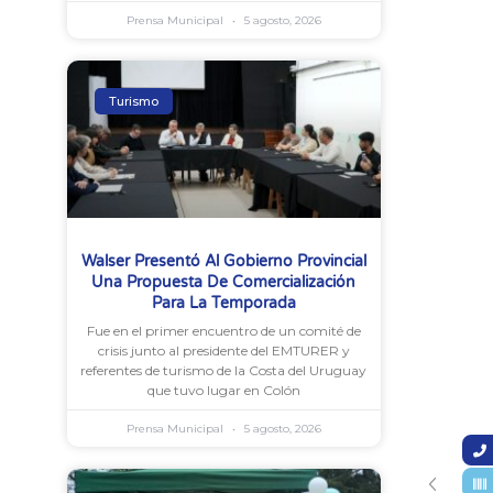
Prensa Municipal
5 agosto, 2026
Turismo
Walser Presentó Al Gobierno Provincial
Una Propuesta De Comercialización
Para La Temporada
Fue en el primer encuentro de un comité de
crisis junto al presidente del EMTURER y
referentes de turismo de la Costa del Uruguay
que tuvo lugar en Colón
Prensa Municipal
5 agosto, 2026