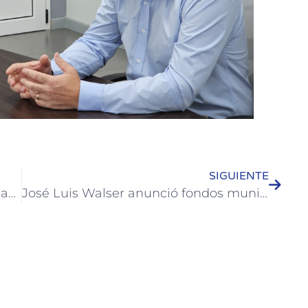
SIGUIENTE
Encuentro Deportivo para Adultos Mayores en Colón
José Luis Walser anunció fondos municipales se harán este año obras de asfaltado, cloacas, iluminación y espacios públicos