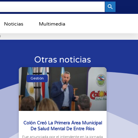
Search Button
Noticias
Multimedia
0
Otras noticias
Gestión
Colón Creó La Primera Área Municipal
De Salud Mental De Entre Ríos
Fue anunciada por el intendente en la jornada