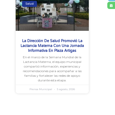
Salud
La Dirección De Salud Promovió La
Lactancia Materna Con Una Jornada
Informativa En Plaza Artigas
En el marco de la Semana Mundial de la
Lactancia Materna, el equipo municipal
compartió información, experiencias y
recomendaciones para acompañar a las
familias y fortalecer las redes de apoyo
durante esta etapa.
Prensa Municipal
5 agosto, 2026