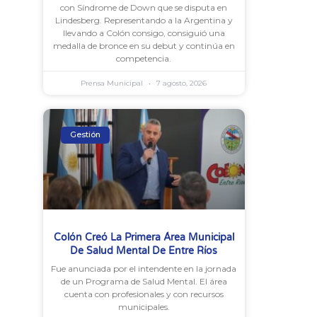
con Síndrome de Down que se disputa en
Lindesberg. Representando a la Argentina y
llevando a Colón consigo, consiguió una
medalla de bronce en su debut y continúa en
competencia.
Prensa Municipal
7 agosto, 2026
Gestión
Colón Creó La Primera Área Municipal
De Salud Mental De Entre Ríos
Fue anunciada por el intendente en la jornada
de un Programa de Salud Mental. El área
cuenta con profesionales y con recursos
municipales.