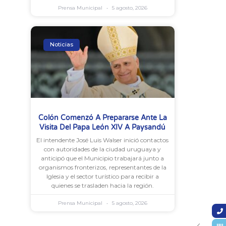
Prensa Municipal
5 agosto, 2026
Noticias
Colón Comenzó A Prepararse Ante La
Visita Del Papa León XIV A Paysandú
El intendente José Luis Walser inició contactos
con autoridades de la ciudad uruguaya y
anticipó que el Municipio trabajará junto a
organismos fronterizos, representantes de la
Iglesia y el sector turístico para recibir a
quienes se trasladen hacia la región.
Prensa Municipal
5 agosto, 2026