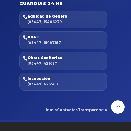
GUARDIAS 24 HS
Equidad de Género
(03447) 15406239
ANAF
(03447) 15497187
Obras Sanitarias
(03447) 421627
Inspección
(03447) 423560
Inicio
Contactos
Transparencia