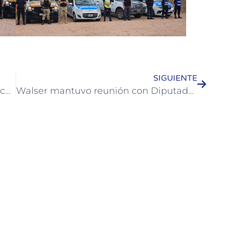
SIGUIENTE
Colón será sede de la 1° fecha del Circuito Binacional de Triatlón “Jeep”
Walser mantuvo reunión con Diputados por el Presupuesto Provincial 2026