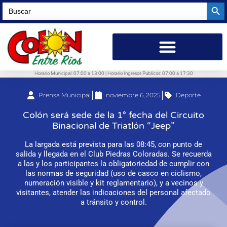
Searc
Search
for:
Horario Municipal: 07:00 a 13:00 | Horario Ingresos Públicos: 07:00 a 17:30
Prensa Municipal
noviembre 6, 2025
Deporte
Colón será sede de la 1° fecha del Circuito
Binacional de Triatlón “Jeep”
La largada está prevista para las 08:45, con punto de
salida y llegada en el Club Piedras Coloradas. Se recuerda
a las y los participantes la obligatoriedad de cumplir con
las normas de seguridad (uso de casco en ciclismo,
numeración visible y kit reglamentario), y a vecinos y
visitantes, atender las indicaciones del personal afectado
a tránsito y control.