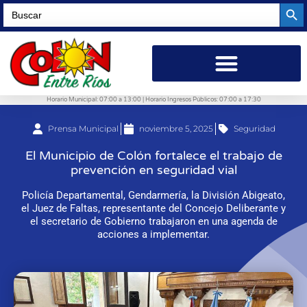
Searc
Search
for:
Horario Municipal: 07:00 a 13:00 | Horario Ingresos Públicos: 07:00 a 17:30
Prensa Municipal
noviembre 5, 2025
Seguridad
El Municipio de Colón fortalece el trabajo de
prevención en seguridad vial
Policía Departamental, Gendarmería, la División Abigeato,
el Juez de Faltas, representante del Concejo Deliberante y
el secretario de Gobierno trabajaron en una agenda de
acciones a implementar.