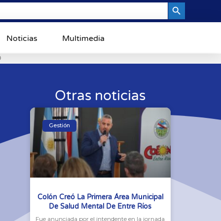
Search Button
Noticias
Multimedia
0
Otras noticias
Gestión
Colón Creó La Primera Área Municipal
De Salud Mental De Entre Ríos
Fue anunciada por el intendente en la jornada