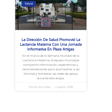
Salud
La Dirección De Salud Promovió La
Lactancia Materna Con Una Jornada
Informativa En Plaza Artigas
En el marco de la Semana Mundial de la
Lactancia Materna, el equipo municipal
compartió información, experiencias y
recomendaciones para acompañar a las
familias y fortalecer las redes de apoyo
durante esta etapa.
Prensa Municipal
5 agosto, 2026