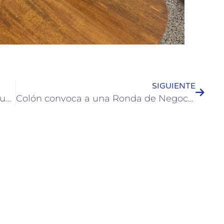
SIGUIENTE
El Intendente de Colón recibió a la nueva cónsul de Uruguay en la ciudad
Colón convoca a una Ronda de Negocios para vincular a bodegas locales con el sector turístico y gastronómico