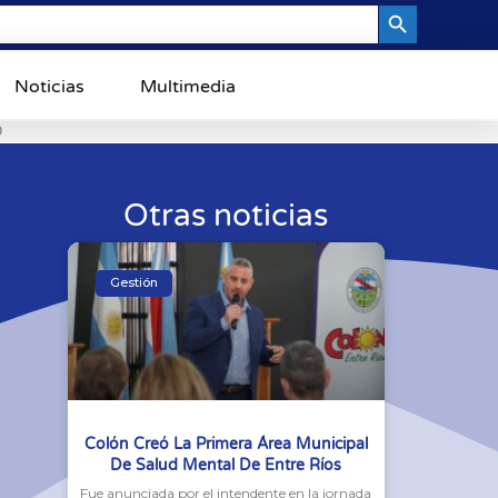
Search Button
Noticias
Multimedia
0
Otras noticias
Gestión
Colón Creó La Primera Área Municipal
De Salud Mental De Entre Ríos
Fue anunciada por el intendente en la jornada