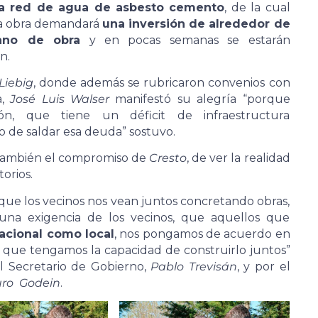
la red de agua de asbesto cemento
, de la cual
 La obra demandará
una inversión de alrededor de
ano de obra
y en pocas semanas se estarán
n.
Liebig
, donde además se rubricaron convenios con
a,
José Luis Walser
manifestó su alegría “porque
ón, que tiene un déficit de infraestructura
 de saldar esa deuda” sostuvo.
 también el compromiso de
Cresto
, de ver la realidad
orios.
que los vecinos nos vean juntos concretando obras,
una exigencia de los vecinos, que aquellos que
nacional como local
, nos pongamos de acuerdo en
 y que tengamos la capacidad de construirlo juntos”
 Secretario de Gobierno,
Pablo Trevisán
, y por el
ro Godein
.