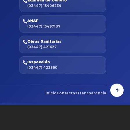
Equidad de Género
(03447) 15406239
ANAF
(03447) 15497187
Obras Sanitarias
(03447) 421627
Inspección
(03447) 423560
Inicio
Contactos
Transparencia