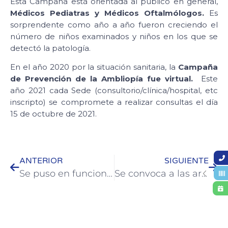
Esta Campaña está orientada al público en general,
Médicos Pediatras y Médicos Oftalmólogos.
Es
sorprendente como año a año fueron creciendo el
número de niños examinados y niños en los que se
detectó la patología.
En el año 2020 por la situación sanitaria, la
Campaña
de Prevención de la Ambliopía fue virtual.
Este
año 2021 cada Sede (consultorio/clínica/hospital, etc
inscripto) se compromete a realizar consultas el día
15 de octubre de 2021.
ANTERIOR
SIGUIENTE
Se puso en funciones en Colón el Centro de Emisión de Licencias de Conducir
Se convoca a las artesanas y artesanos de Entre Ríos al primer concurso de pieza única