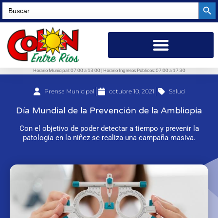
Searc
Search
for:
Horario Municipal: 07:00 a 13:00 | Horario Ingresos Públicos: 07:00 a 17:30
Prensa Municipal
octubre 10, 2021
Salud
Día Mundial de la Prevención de la Ambliopía
Con el objetivo de poder detectar a tiempo y prevenir la
patología en la niñez se realiza una campaña masiva.