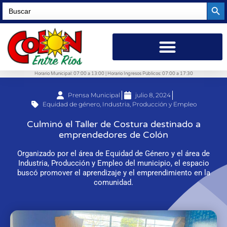
Searc
Search
for:
Horario Municipal: 07:00 a 13:00 | Horario Ingresos Públicos: 07:00 a 17:30
Prensa Municipal
julio 8, 2024
Equidad de género
,
Industria, Producción y Empleo
Culminó el Taller de Costura destinado a
emprendedores de Colón
Organizado por el área de Equidad de Género y el área de
Industria, Producción y Empleo del municipio, el espacio
buscó promover el aprendizaje y el emprendimiento en la
comunidad.