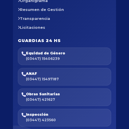
Organigrama
Resumen de Gestión
Transparencia
Licitaciones
GUARDIAS 24 HS
Equidad de Género
(03447) 15406239
ANAF
(03447) 15497187
Obras Sanitarias
(03447) 421627
Inspección
(03447) 423560