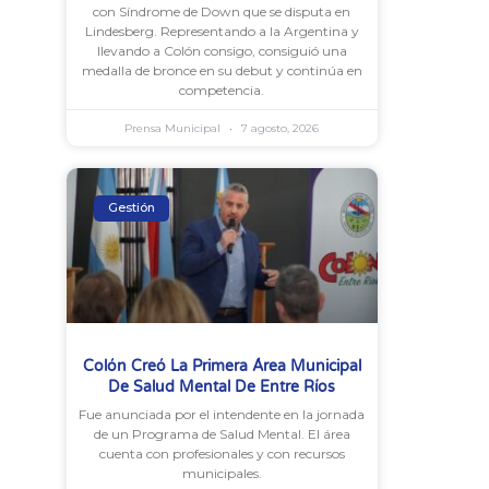
con Síndrome de Down que se disputa en
Lindesberg. Representando a la Argentina y
llevando a Colón consigo, consiguió una
medalla de bronce en su debut y continúa en
competencia.
Prensa Municipal
7 agosto, 2026
Gestión
Colón Creó La Primera Área Municipal
De Salud Mental De Entre Ríos
Fue anunciada por el intendente en la jornada
de un Programa de Salud Mental. El área
cuenta con profesionales y con recursos
municipales.