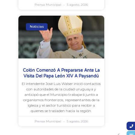
Prensa Municipal
5 agosto, 2026
Noticias
Colón Comenzó A Prepararse Ante La
Visita Del Papa León XIV A Paysandú
El intendente José Luis Walser inició contactos
con autoridades de la ciudad uruguaya y
anticipó que el Municipio trabajará junto a
organismos fronterizos, representantes de la
Iglesia y el sector turístico para recibir a
quienes se trasladen hacia la región.
Prensa Municipal
5 agosto, 2026