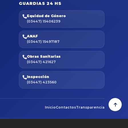
GUARDIAS 24 HS
Equidad de Género
(03447) 15406239
ANAF
(03447) 15497187
Obras Sanitarias
(03447) 421627
Inspección
(03447) 423560
Inicio
Contactos
Transparencia