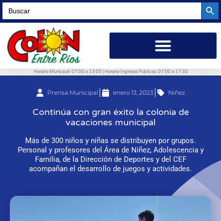
Searc
Search
for:
Horario Municipal: 07:00 a 13:00 | Horario Ingresos Públicos: 07:00 a 17:30
Prensa Municipal
enero 13, 2023
Niñez
Continúa con gran éxito la colonia de
vacaciones municipal
Más de 300 niños y niñas se distribuyen por grupos.
Personal y profesores del Área de Niñez, Adolescencia y
Familia, de la Dirección de Deportes y del CEF
acompañan el desarrollo de juegos y actividades.