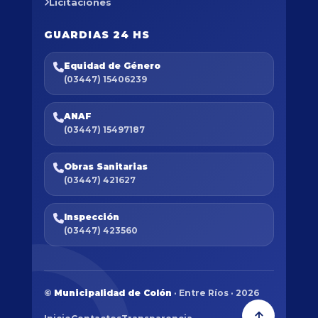
Licitaciones
GUARDIAS 24 HS
Equidad de Género
(03447) 15406239
ANAF
(03447) 15497187
Obras Sanitarias
(03447) 421627
Inspección
(03447) 423560
©
Municipalidad de Colón
· Entre Ríos · 2026