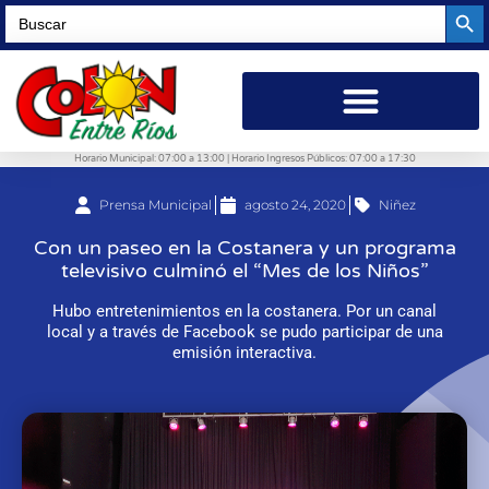
Searc
Search
for:
Horario Municipal: 07:00 a 13:00 | Horario Ingresos Públicos: 07:00 a 17:30
Prensa Municipal
agosto 24, 2020
Niñez
Con un paseo en la Costanera y un programa
televisivo culminó el “Mes de los Niños”
Hubo entretenimientos en la costanera. Por un canal
local y a través de Facebook se pudo participar de una
emisión interactiva.