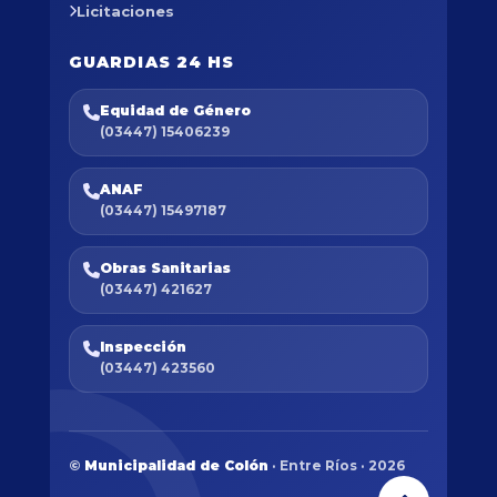
Licitaciones
GUARDIAS 24 HS
Equidad de Género
(03447) 15406239
ANAF
(03447) 15497187
Obras Sanitarias
(03447) 421627
Inspección
(03447) 423560
©
Municipalidad de Colón
· Entre Ríos · 2026