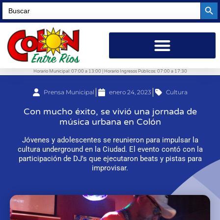
Searc
Search
for:
Horario Municipal: 07:00 a 13:00 | Horario Ingresos Públicos: 07:00 a 17:30
Prensa Municipal
enero 24, 2023
Cultura
Con mucho éxito, se vivió una jornada de
música urbana en Colón
Jóvenes y adolescentes se reunieron para impulsar la
cultura underground en la Ciudad. El evento contó con la
participación de DJ's que ejecutaron beats y pistas para
improvisar.