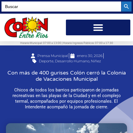
Searc
Search
for:
Horario Municipal: 07:00 a 13:00 | Horario Ingresos Públicos: 07:00 a 17:30
Prensa Municipal
enero 30, 2026
Deporte
,
Desarrollo Humano
,
Niñez
Con más de 400 gurises Colón cerró la Colonia
de Vacaciones Municipal
Chicos de todos los barrios participaron de jornadas
recreativas en las playas de la Ciudad y en el complejo
termal, acompañados por equipos profesionales. El
Intendente acompañó la jornada de cierre.