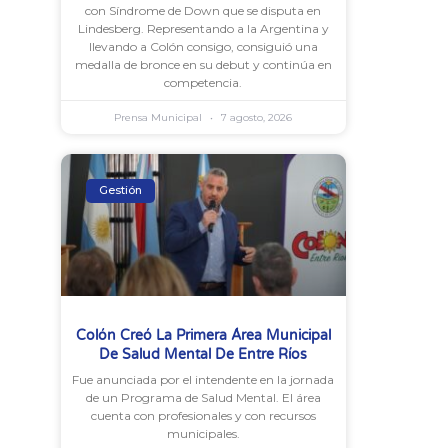
con Síndrome de Down que se disputa en
Lindesberg. Representando a la Argentina y
llevando a Colón consigo, consiguió una
medalla de bronce en su debut y continúa en
competencia.
Prensa Municipal
7 agosto, 2026
Gestión
Colón Creó La Primera Área Municipal
De Salud Mental De Entre Ríos
Fue anunciada por el intendente en la jornada
de un Programa de Salud Mental. El área
cuenta con profesionales y con recursos
municipales.