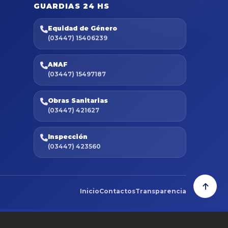
GUARDIAS 24 HS
Equidad de Género
(03447) 15406239
ANAF
(03447) 15497187
Obras Sanitarias
(03447) 421627
Inspección
(03447) 423560
Inicio
Contactos
Transparencia