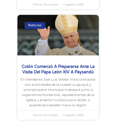
Prensa Municipal
5 agosto, 2026
Noticias
Colón Comenzó A Prepararse Ante La
Visita Del Papa León XIV A Paysandú
El intendente José Luis Walser inició contactos
con autoridades de la ciudad uruguaya y
anticipó que el Municipio trabajará junto a
organismos fronterizos, representantes de la
Iglesia y el sector turístico para recibir a
quienes se trasladen hacia la región.
Prensa Municipal
5 agosto, 2026