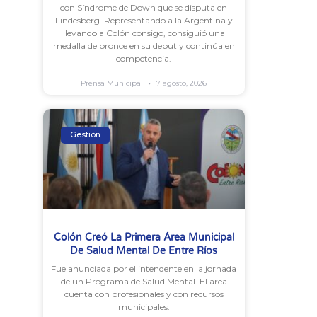
con Síndrome de Down que se disputa en
Lindesberg. Representando a la Argentina y
llevando a Colón consigo, consiguió una
medalla de bronce en su debut y continúa en
competencia.
Prensa Municipal
7 agosto, 2026
Gestión
Colón Creó La Primera Área Municipal
De Salud Mental De Entre Ríos
Fue anunciada por el intendente en la jornada
de un Programa de Salud Mental. El área
cuenta con profesionales y con recursos
municipales.