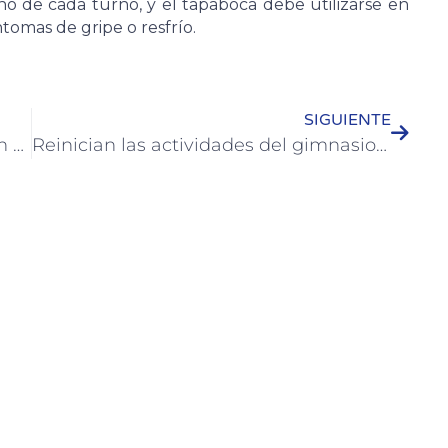
no de cada turno, y el tapaboca debe utilizarse en
tomas de gripe o resfrío.
SIGUIENTE
Se lanza la convocatoria para el salón anual de artistas plásticos
Reinician las actividades del gimnasio municipal, karate y la escuela de atletismo