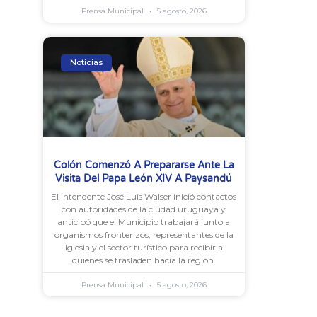
Prensa Municipal
5 agosto, 2026
Noticias
Colón Comenzó A Prepararse Ante La
Visita Del Papa León XIV A Paysandú
El intendente José Luis Walser inició contactos
con autoridades de la ciudad uruguaya y
anticipó que el Municipio trabajará junto a
organismos fronterizos, representantes de la
Iglesia y el sector turístico para recibir a
quienes se trasladen hacia la región.
Prensa Municipal
5 agosto, 2026