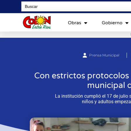
Search
for:
Obras
Gobierno
Prensa Municipal
Con estrictos protocolos r
municipal 
La institución cumplió el 17 de juli
niños y adultos empezaro