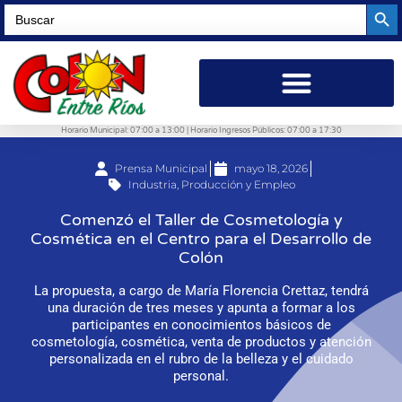
Searc
Search
for:
Horario Municipal: 07:00 a 13:00 | Horario Ingresos Públicos: 07:00 a 17:30
Prensa Municipal
mayo 18, 2026
Industria, Producción y Empleo
Comenzó el Taller de Cosmetología y
Cosmética en el Centro para el Desarrollo de
Colón
La propuesta, a cargo de María Florencia Crettaz, tendrá
una duración de tres meses y apunta a formar a los
participantes en conocimientos básicos de
cosmetología, cosmética, venta de productos y atención
personalizada en el rubro de la belleza y el cuidado
personal.