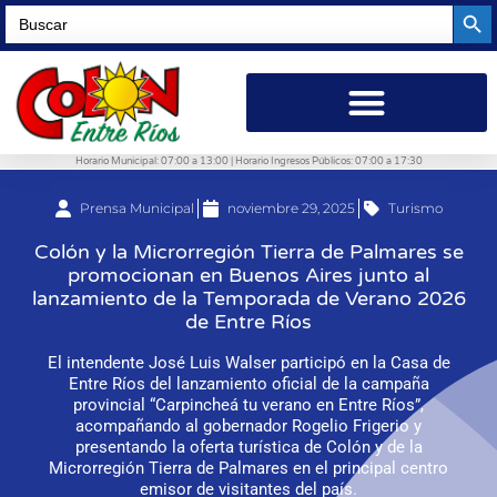
Searc
Search
for:
Horario Municipal: 07:00 a 13:00 | Horario Ingresos Públicos: 07:00 a 17:30
Prensa Municipal
noviembre 29, 2025
Turismo
Colón y la Microrregión Tierra de Palmares se
promocionan en Buenos Aires junto al
lanzamiento de la Temporada de Verano 2026
de Entre Ríos
El intendente José Luis Walser participó en la Casa de
Entre Ríos del lanzamiento oficial de la campaña
provincial “Carpincheá tu verano en Entre Ríos”,
acompañando al gobernador Rogelio Frigerio y
presentando la oferta turística de Colón y de la
Microrregión Tierra de Palmares en el principal centro
emisor de visitantes del país.