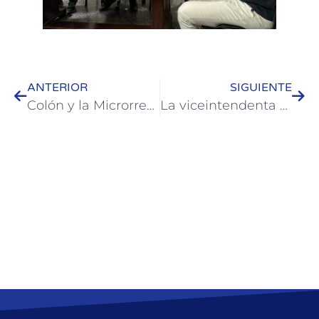
ANTERIOR
SIGUIENTE
Colón y la Microrregión Tierra de Palmares se promocionan en Buenos Aires junto al lanzamiento de la Temporada de Verano 2026 de Entre Ríos
La viceintendenta de Colón participó del 11er Encuentro de Viceintendentes de Entre Ríos