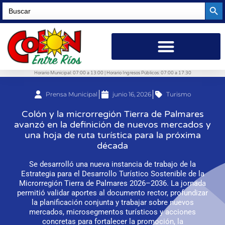
Searc
Search
for:
Horario Municipal: 07:00 a 13:00 | Horario Ingresos Públicos: 07:00 a 17:30
Prensa Municipal
junio 16, 2026
Turismo
Colón y la microrregión Tierra de Palmares
avanzó en la definición de nuevos mercados y
una hoja de ruta turística para la próxima
década
Se desarrolló una nueva instancia de trabajo de la
Estrategia para el Desarrollo Turístico Sostenible de la
Microrregión Tierra de Palmares 2026–2036. La jornada
permitió validar aportes al documento rector, profundizar
la planificación conjunta y trabajar sobre nuevos
mercados, microsegmentos turísticos y acciones
concretas para fortalecer la promoción, la