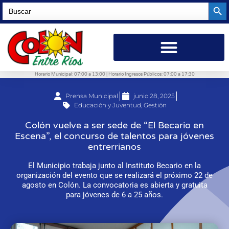
Searc
Search
for:
Horario Municipal: 07:00 a 13:00 | Horario Ingresos Públicos: 07:00 a 17:30
Prensa Municipal
junio 28, 2025
Educación y Juventud
,
Gestión
Colón vuelve a ser sede de “El Becario en
Escena”, el concurso de talentos para jóvenes
entrerrianos
El Municipio trabaja junto al Instituto Becario en la
organización del evento que se realizará el próximo 22 de
agosto en Colón. La convocatoria es abierta y gratuita
para jóvenes de 6 a 25 años.