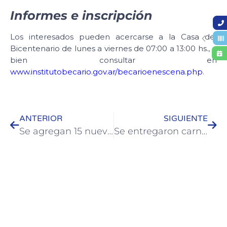
Informes e inscripción
Los interesados pueden acercarse a la Casa del
Bicentenario de lunes a viernes de 07:00 a 13:00 hs., o
bien consultar en
www.institutobecario.gov.ar/becarioenescena.php
.
ANTERIOR
SIGUIENTE
Se agregan 15 nuevas cámaras de seguridad al Centro de Monitoreo de Colón
Se entregaron carnets de manipulación de alimentos a estudiantes del Centro Educativo “El Solar”