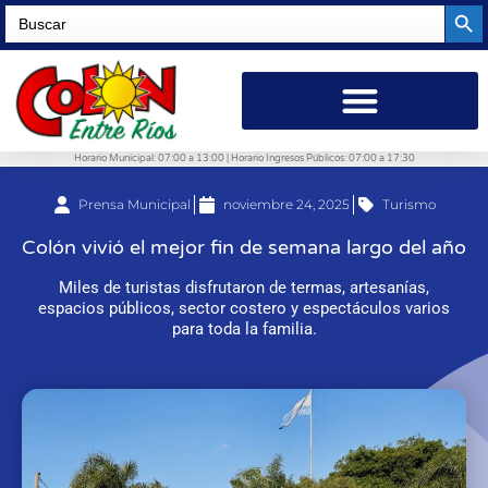
Searc
Search
for:
Horario Municipal: 07:00 a 13:00 | Horario Ingresos Públicos: 07:00 a 17:30
Prensa Municipal
noviembre 24, 2025
Turismo
Colón vivió el mejor fin de semana largo del año
Miles de turistas disfrutaron de termas, artesanías,
espacios públicos, sector costero y espectáculos varios
para toda la familia.