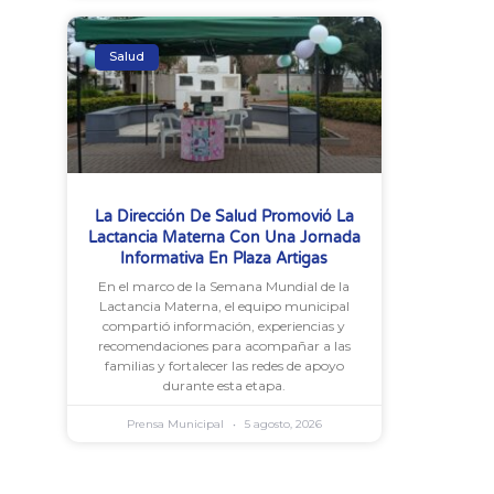
Salud
La Dirección De Salud Promovió La
Lactancia Materna Con Una Jornada
Informativa En Plaza Artigas
En el marco de la Semana Mundial de la
Lactancia Materna, el equipo municipal
compartió información, experiencias y
recomendaciones para acompañar a las
familias y fortalecer las redes de apoyo
durante esta etapa.
Prensa Municipal
5 agosto, 2026