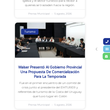
Iglesia y el sector turístico para recibir a
quienes se trasladen hacia la región.
Prensa Municipal
5 agosto, 2026
Turismo
Walser Presentó Al Gobierno Provincial
Una Propuesta De Comercialización
Para La Temporada
Fue en el primer encuentro de un comité de
crisis junto al presidente del EMTURER y
referentes de turismo de la Costa del Uruguay
que tuvo lugar en Colón
Prensa Municipal
5 agosto, 2026