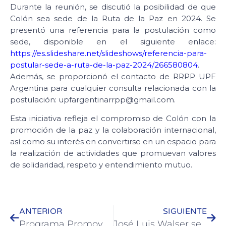
Durante la reunión, se discutió la posibilidad de que
Colón sea sede de la Ruta de la Paz en 2024. Se
presentó una referencia para la postulación como
sede, disponible en el siguiente enlace:
https://es.slideshare.net/slideshows/referencia-para-
postular-sede-a-ruta-de-la-paz-2024/266580804
.
Además, se proporcionó el contacto de RRPP UPF
Argentina para cualquier consulta relacionada con la
postulación: upfargentinarrpp@gmail.com.
Esta iniciativa refleja el compromiso de Colón con la
promoción de la paz y la colaboración internacional,
así como su interés en convertirse en un espacio para
la realización de actividades que promuevan valores
de solidaridad, respeto y entendimiento mutuo.
ANTERIOR
SIGUIENTE
Programa Promover: Colón logró la primera inserción laboral de la provincia de una persona con discapacidad en el ámbito público
José Luis Walser se reunió con el Ministro de Gobierno y Trabajo Manuel Troncoso