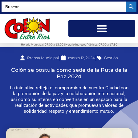
Searc
Search
for:
Horario Municipal: 07:00 a 13:00 | Horario Ingresos Públicos: 07:00 a 17:30
Prensa Municipal
marzo 12, 2024
Gestión
Colón se postula como sede de la Ruta de la
Paz 2024
La iniciativa refleja el compromiso de nuestra Ciudad con
la promoción de la paz y la colaboración internacional,
así como su interés en convertirse en un espacio para la
realización de actividades que promuevan valores de
solidaridad, respeto y entendimiento mutuo.