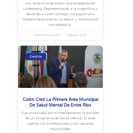
con Síndrome de Down que se disputa en
Lindesberg. Representando a la Argentina y
llevando a Colón consigo, consiguió una
medalla de bronce en su debut y continúa en
competencia.
Prensa Municipal
7 agosto, 2026
Gestión
Colón Creó La Primera Área Municipal
De Salud Mental De Entre Ríos
Fue anunciada por el intendente en la jornada
de un Programa de Salud Mental. El área
cuenta con profesionales y con recursos
municipales.