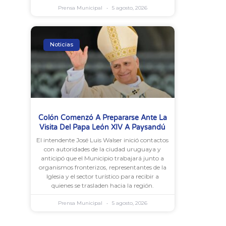
Prensa Municipal
5 agosto, 2026
Noticias
Colón Comenzó A Prepararse Ante La
Visita Del Papa León XIV A Paysandú
El intendente José Luis Walser inició contactos
con autoridades de la ciudad uruguaya y
anticipó que el Municipio trabajará junto a
organismos fronterizos, representantes de la
Iglesia y el sector turístico para recibir a
quienes se trasladen hacia la región.
Prensa Municipal
5 agosto, 2026