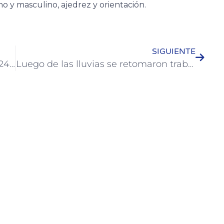
o y masculino, ajedrez y orientación.
SIGUIENTE
Colón presentó la Feria Industrial 2024 en una Ronda de Negocios Internacional
Luego de las lluvias se retomaron trabajos en las calles de Colón