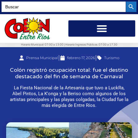
Searc
Search
for:
Horario Municipal: 07:00 a 13:00 | Horario Ingresos Públicos: 07:00 a 17:30
Prensa Municipal
febrero 17, 2026
Turismo
Colón registró ocupación total: fue el destino
destacado del fin de semana de Carnaval
La Fiesta Nacional de la Artesanía que tuvo a LuckRa,
Abel Pintos, La K'onga y la Beriso como algunos de los
artistas principales y las playas colgadas, la Ciudad fue la
más elegida de Entre Ríos.