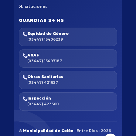
Licitaciones
GUARDIAS 24 HS
Equidad de Género
(03447) 15406239
ANAF
(03447) 15497187
Obras Sanitarias
(03447) 421627
Inspección
(03447) 423560
©
Municipalidad de Colón
· Entre Ríos · 2026