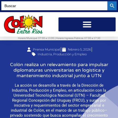
Searc
Search
for:
Horario Municipal: 07:00 a 13:00 | Horario Ingresos Públicos: 07:00 a 17:30
Prensa Municipal
febrero 5, 2026
Industria, Producción y Empleo
Colón realiza un relevamiento para impulsar
diplomaturas universitarias en logística y
mantenimiento industrial junto a UTN
La acción se desarrolla a través de la Dirección de
Industria, Producción y Empleo, en articulación con la
Universidad Tecnológica Nacional (UTN) – Facultad
Regional Concepción del Uruguay (FRCU), y surge por
iniciativa y requerimientos del sector empresarial e
industrial de Colón, en el marco de un trabajo público–
privado sostenido que busca acompañar el crecimiento