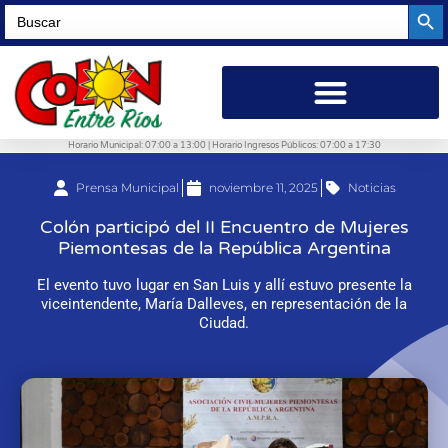
Searc
Search
for:
Horario Municipal: 07:00 a 13:00 | Horario Ingresos Públicos: 07:00 a 17:30
Prensa Municipal
noviembre 11, 2025
Noticias
Colón participó del II Encuentro de Mujeres
Piemontesas de la República Argentina
El evento tuvo lugar en San Luis y allí estuvo presente la
viceintendente, María Dalleves, en representación de la
Ciudad.