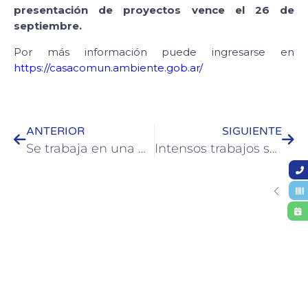
presentación de proyectos vence el 26 de
septiembre.
Por más información puede ingresarse en
https://casacomun.ambiente.gob.ar/
ANTERIOR
SIGUIENTE
Se trabaja en una nueva actualización del protocolo de ingreso a la ciudad
Intensos trabajos se realizan en las zonas costeras sur y norte de Colón