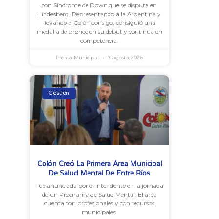
con Síndrome de Down que se disputa en
Lindesberg. Representando a la Argentina y
llevando a Colón consigo, consiguió una
medalla de bronce en su debut y continúa en
competencia.
Prensa Municipal
7 agosto, 2026
Gestión
Colón Creó La Primera Área Municipal
De Salud Mental De Entre Ríos
Fue anunciada por el intendente en la jornada
de un Programa de Salud Mental. El área
cuenta con profesionales y con recursos
municipales.