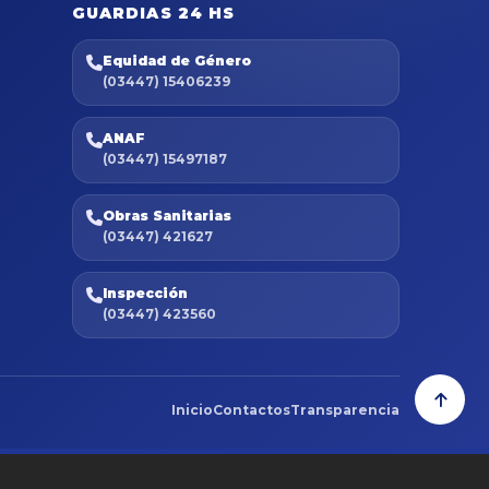
GUARDIAS 24 HS
Equidad de Género
(03447) 15406239
ANAF
(03447) 15497187
Obras Sanitarias
(03447) 421627
Inspección
(03447) 423560
Inicio
Contactos
Transparencia