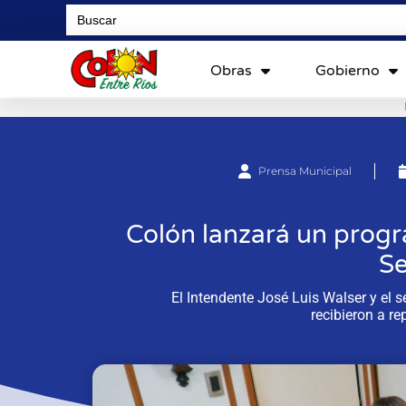
Search
for:
Obras
Gobierno
Prensa Municipal
Colón lanzará un prog
Se
El Intendente José Luis Walser y el s
recibieron a re