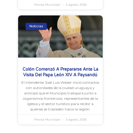
Prensa Municipal
5 agosto, 2026
Noticias
Colón Comenzó A Prepararse Ante La
Visita Del Papa León XIV A Paysandú
El intendente José Luis Walser inició contactos
con autoridades de la ciudad uruguaya y
anticipó que el Municipio trabajará junto a
organismos fronterizos, representantes de la
Iglesia y el sector turístico para recibir a
quienes se trasladen hacia la región.
Prensa Municipal
5 agosto, 2026