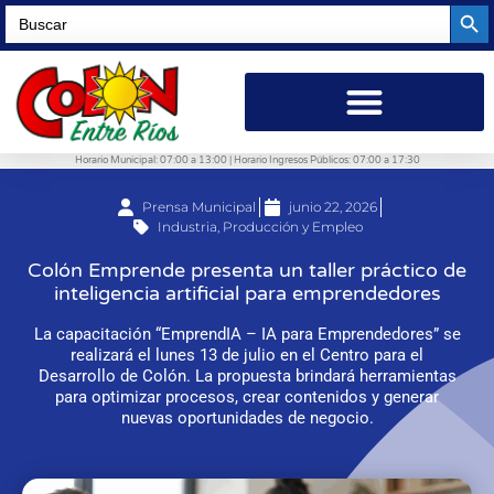
Searc
Search
for:
Horario Municipal: 07:00 a 13:00 | Horario Ingresos Públicos: 07:00 a 17:30
Prensa Municipal
junio 22, 2026
Industria, Producción y Empleo
Colón Emprende presenta un taller práctico de
inteligencia artificial para emprendedores
La capacitación “EmprendIA – IA para Emprendedores” se
realizará el lunes 13 de julio en el Centro para el
Desarrollo de Colón. La propuesta brindará herramientas
para optimizar procesos, crear contenidos y generar
nuevas oportunidades de negocio.