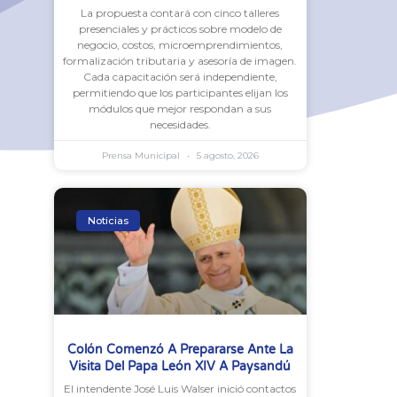
La propuesta contará con cinco talleres
presenciales y prácticos sobre modelo de
negocio, costos, microemprendimientos,
formalización tributaria y asesoría de imagen.
Cada capacitación será independiente,
permitiendo que los participantes elijan los
módulos que mejor respondan a sus
necesidades.
Prensa Municipal
5 agosto, 2026
Noticias
Colón Comenzó A Prepararse Ante La
Visita Del Papa León XIV A Paysandú
El intendente José Luis Walser inició contactos