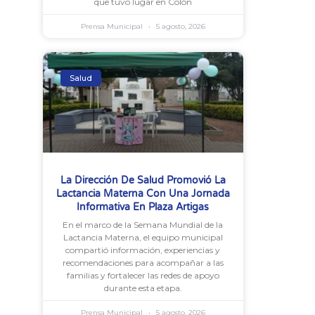
que tuvo lugar en Colón
Prensa Municipal
5 agosto, 2026
Salud
La Dirección De Salud Promovió La
Lactancia Materna Con Una Jornada
Informativa En Plaza Artigas
En el marco de la Semana Mundial de la
Lactancia Materna, el equipo municipal
compartió información, experiencias y
recomendaciones para acompañar a las
familias y fortalecer las redes de apoyo
durante esta etapa.
Prensa Municipal
5 agosto, 2026