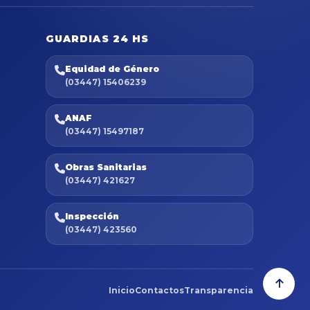
GUARDIAS 24 HS
Equidad de Género
(03447) 15406239
ANAF
(03447) 15497187
Obras Sanitarias
(03447) 421627
Inspección
(03447) 423560
Inicio
Contactos
Transparencia