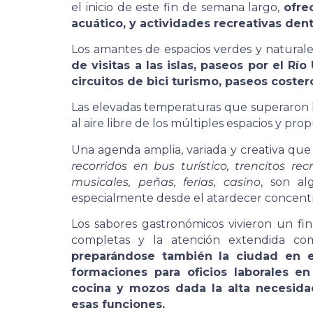
el inicio de este fin de semana largo,
ofre
acuático, y actividades recreativas den
Los amantes de espacios verdes y natural
de visitas a las islas, paseos por el R
circuitos de bici turismo, paseos costero
Las elevadas temperaturas que superaron l
al aire libre de los múltiples espacios y pr
Una agenda amplia, variada y creativa que
recorridos en bus turístico, trencitos r
musicales, peñas, ferias, casino
, son al
especialmente desde el atardecer concentra
Los sabores gastronómicos vivieron un fi
completas y la atención extendida com
preparándose también la ciudad en e
formaciones para oficios laborales e
cocina y mozos dada la alta necesida
esas funciones.