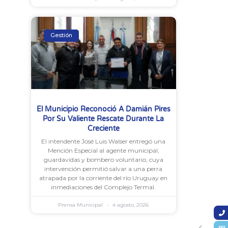
Gestión
El Municipio Reconoció A Damián Pires
Por Su Valiente Rescate Durante La
Creciente
El intendente José Luis Walser entregó una
Mención Especial al agente municipal,
guardavidas y bombero voluntario, cuya
intervención permitió salvar a una perra
atrapada por la corriente del río Uruguay en
inmediaciones del Complejo Termal.
Prensa Municipal
4 agosto, 2026