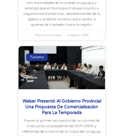
con autoridades de la ciudad uruguaya y
anticipó que el Municipio trabajará junto a
organismos fronterizos, representantes de la
Iglesia y el sector turístico para recibir a
quienes se trasladen hacia la región.
Prensa Municipal
5 agosto, 2026
Turismo
Walser Presentó Al Gobierno Provincial
Una Propuesta De Comercialización
Para La Temporada
Fue en el primer encuentro de un comité de
crisis junto al presidente del EMTURER y
referentes de turismo de la Costa del Uruguay