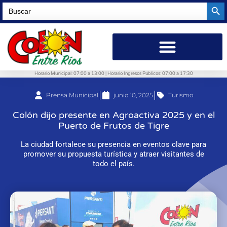
Searc
Search
for:
Horario Municipal: 07:00 a 13:00 | Horario Ingresos Públicos: 07:00 a 17:30
Prensa Municipal
junio 10, 2025
Turismo
Colón dijo presente en Agroactiva 2025 y en el
Puerto de Frutos de Tigre
La ciudad fortalece su presencia en eventos clave para
promover su propuesta turística y atraer visitantes de
todo el país.