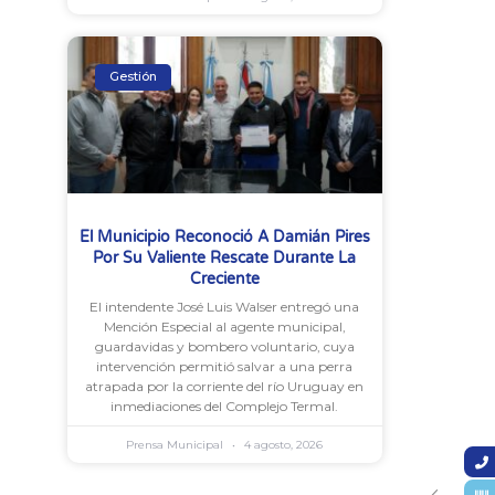
Gestión
El Municipio Reconoció A Damián Pires
Por Su Valiente Rescate Durante La
Creciente
El intendente José Luis Walser entregó una
Mención Especial al agente municipal,
guardavidas y bombero voluntario, cuya
intervención permitió salvar a una perra
atrapada por la corriente del río Uruguay en
inmediaciones del Complejo Termal.
Prensa Municipal
4 agosto, 2026