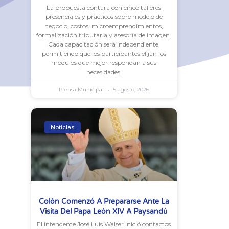
La propuesta contará con cinco talleres
presenciales y prácticos sobre modelo de
negocio, costos, microemprendimientos,
formalización tributaria y asesoría de imagen.
Cada capacitación será independiente,
permitiendo que los participantes elijan los
módulos que mejor respondan a sus
necesidades.
Prensa Municipal
5 agosto, 2026
Noticias
Colón Comenzó A Prepararse Ante La
Visita Del Papa León XIV A Paysandú
El intendente José Luis Walser inició contactos