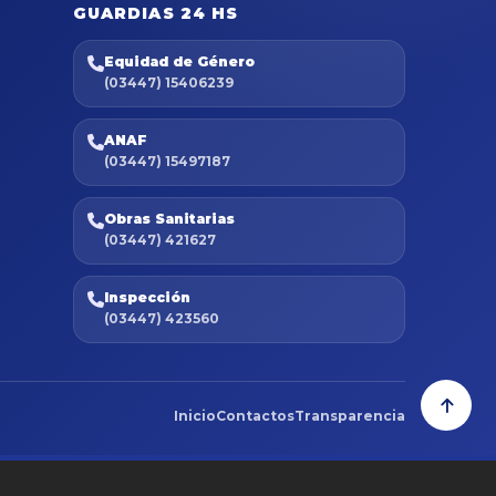
GUARDIAS 24 HS
Equidad de Género
(03447) 15406239
ANAF
(03447) 15497187
Obras Sanitarias
(03447) 421627
Inspección
(03447) 423560
Inicio
Contactos
Transparencia