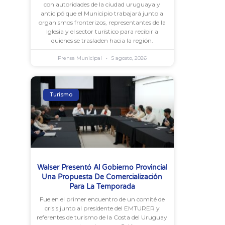
con autoridades de la ciudad uruguaya y
anticipó que el Municipio trabajará junto a
organismos fronterizos, representantes de la
Iglesia y el sector turístico para recibir a
quienes se trasladen hacia la región.
Prensa Municipal
5 agosto, 2026
Turismo
Walser Presentó Al Gobierno Provincial
Una Propuesta De Comercialización
Para La Temporada
Fue en el primer encuentro de un comité de
crisis junto al presidente del EMTURER y
referentes de turismo de la Costa del Uruguay