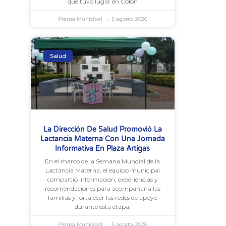
que tuvo lugar en Colón
Prensa Municipal
5 agosto, 2026
Salud
La Dirección De Salud Promovió La
Lactancia Materna Con Una Jornada
Informativa En Plaza Artigas
En el marco de la Semana Mundial de la
Lactancia Materna, el equipo municipal
compartió información, experiencias y
recomendaciones para acompañar a las
familias y fortalecer las redes de apoyo
durante esta etapa.
Prensa Municipal
5 agosto, 2026