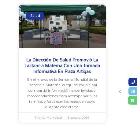
Salud
La Dirección De Salud Promovió La
Lactancia Materna Con Una Jornada
Informativa En Plaza Artigas
En el marco de la Semana Mundial de la
Lactancia Materna, el equipo municipal
compartió información, experiencias y
recomendaciones para acompañar a las
familias y fortalecer las redes de apoyo
durante esta etapa.
Prensa Municipal
5 agosto, 2026