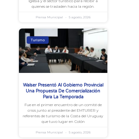
Iglesia y el sector turístico para recibir a
quienes se trasladen hacia la región.
Prensa Municipal
5 agosto, 2026
Turismo
Walser Presentó Al Gobierno Provincial
Una Propuesta De Comercialización
Para La Temporada
Fue en el primer encuentro de un comité de
crisis junto al presidente del EMTURER y
referentes de turismo de la Costa del Uruguay
que tuvo lugar en Colón
Prensa Municipal
5 agosto, 2026