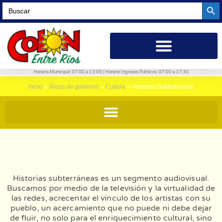
Searc
Search
for:
Horario Municipal: 07:00 a 13:00 | Horario Ingresos Públicos: 07:00 a 17:30
Inicio
»
Áreas de gobierno
»
Cultura
»
Historias Subterraneas
Historias subterráneas es un segmento audiovisual.
Buscamos por medio de la televisión y la virtualidad de
las redes, acrecentar el vínculo de los artistas con su
pueblo, un acercamiento que no puede ni debe dejar
de fluir, no solo para el enriquecimiento cultural, sino