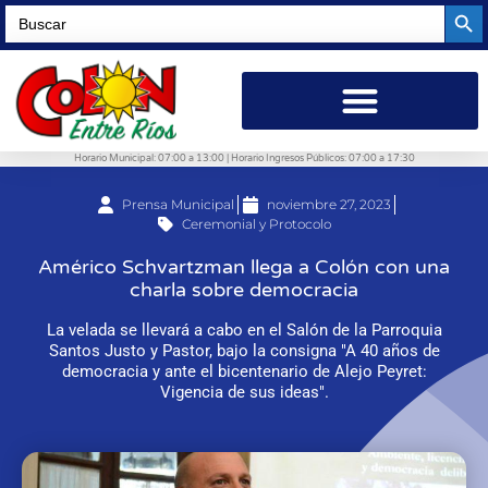
Searc
Search
for:
Horario Municipal: 07:00 a 13:00 | Horario Ingresos Públicos: 07:00 a 17:30
Prensa Municipal
noviembre 27, 2023
Ceremonial y Protocolo
Américo Schvartzman llega a Colón con una
charla sobre democracia
La velada se llevará a cabo en el Salón de la Parroquia
Santos Justo y Pastor, bajo la consigna "A 40 años de
democracia y ante el bicentenario de Alejo Peyret:
Vigencia de sus ideas".