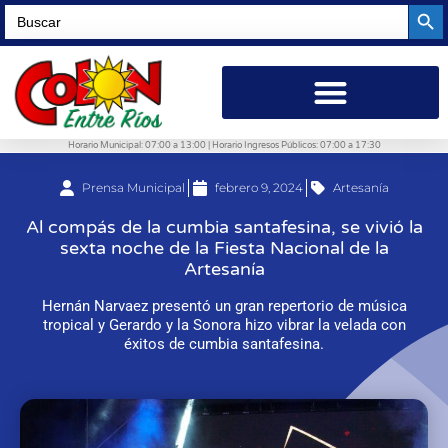
Searc
Search
for:
Horario Municipal: 07:00 a 13:00 | Horario Ingresos Públicos: 07:00 a 17:30
Prensa Municipal
febrero 9, 2024
Artesanía
Al compás de la cumbia santafesina, se vivió la
sexta noche de la Fiesta Nacional de la
Artesanía
Hernán Narvaez presentó un gran repertorio de música
tropical y Gerardo y la Sonora hizo vibrar la velada con
éxitos de cumbia santafesina.