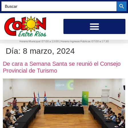
Searc
Search
for:
Horario Municipal: 07:00 a 13:00 | Horario Ingresos Públicos: 07:00 a 17:30
Día:
8 marzo, 2024
De cara a Semana Santa se reunió el Consejo
Provincial de Turismo