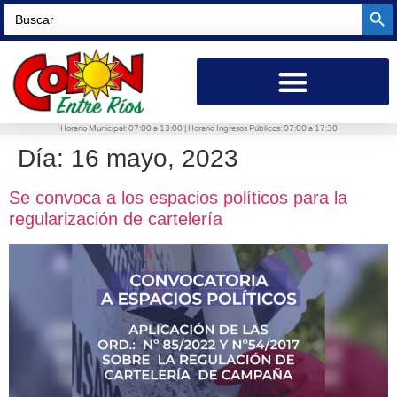
Searc
Search
for:
Horario Municipal: 07:00 a 13:00 | Horario Ingresos Públicos: 07:00 a 17:30
Día:
16 mayo, 2023
Se convoca a los espacios políticos para la
regularización de cartelería