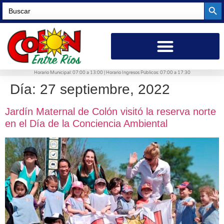
Searc
Search
for:
Horario Municipal: 07:00 a 13:00 | Horario Ingresos Públicos: 07:00 a 17:30
Día:
27 septiembre, 2022
Jardín Maternal de Colón visitó la reserva norte
en el Día de la Conciencia Ambiental