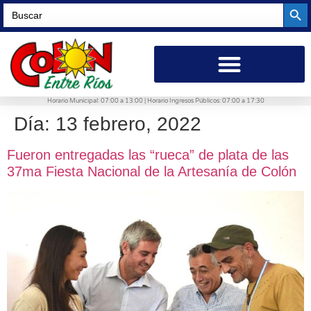
Searc
Search
for:
Horario Municipal: 07:00 a 13:00 | Horario Ingresos Públicos: 07:00 a 17:30
Día:
13 febrero, 2022
Fueron entregadas las “rueca” de plata de las
37ma Fiesta Nacional de la Artesanía de Colón