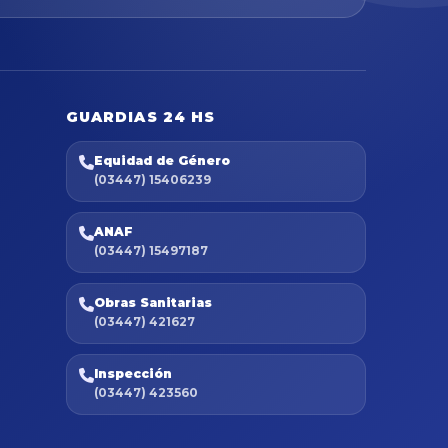
GUARDIAS 24 HS
Equidad de Género
(03447) 15406239
ANAF
(03447) 15497187
Obras Sanitarias
(03447) 421627
Inspección
(03447) 423560