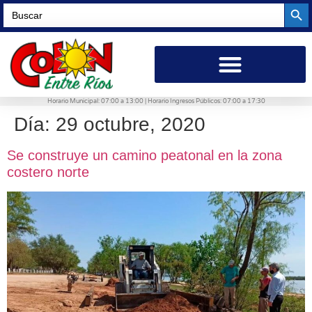
Searc
Search
for:
Horario Municipal: 07:00 a 13:00 | Horario Ingresos Públicos: 07:00 a 17:30
Día:
29 octubre, 2020
Se construye un camino peatonal en la zona
costero norte