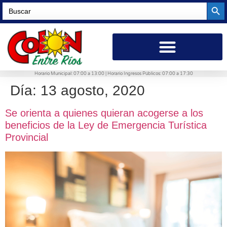
Searc
Search
for:
Horario Municipal: 07:00 a 13:00 | Horario Ingresos Públicos: 07:00 a 17:30
Día:
13 agosto, 2020
Se orienta a quienes quieran acogerse a los
beneficios de la Ley de Emergencia Turística
Provincial