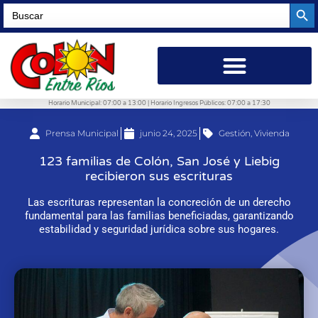
Searc
Search
for:
Horario Municipal: 07:00 a 13:00 | Horario Ingresos Públicos: 07:00 a 17:30
Prensa Municipal
junio 24, 2025
Gestión
,
Vivienda
123 familias de Colón, San José y Liebig
recibieron sus escrituras
Las escrituras representan la concreción de un derecho
fundamental para las familias beneficiadas, garantizando
estabilidad y seguridad jurídica sobre sus hogares.