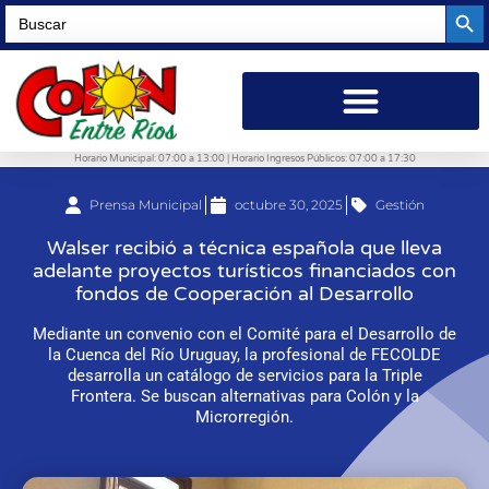
Searc
Search
for:
Horario Municipal: 07:00 a 13:00 | Horario Ingresos Públicos: 07:00 a 17:30
Prensa Municipal
octubre 30, 2025
Gestión
Walser recibió a técnica española que lleva
adelante proyectos turísticos financiados con
fondos de Cooperación al Desarrollo
Mediante un convenio con el Comité para el Desarrollo de
la Cuenca del Río Uruguay, la profesional de FECOLDE
desarrolla un catálogo de servicios para la Triple
Frontera. Se buscan alternativas para Colón y la
Microrregión.